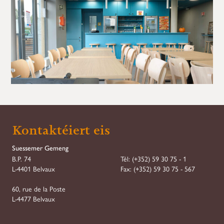
Demande de Réservation
Kontaktéiert eis
Step
1
of
7
Suessemer Gemeng
B.P. 74
Tél:
(+352) 59 30 75 - 1
Réservation
L-4401 Belvaux
Fax:
(+352) 59 30 75 - 567
Type
*
60, rue de la Poste
L-4477 Belvaux
Association
Société