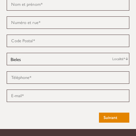
Nom et prénom
*
Numéro et rue
*
Code Postal
*
Localité
*
Téléphone
*
E-mail
*