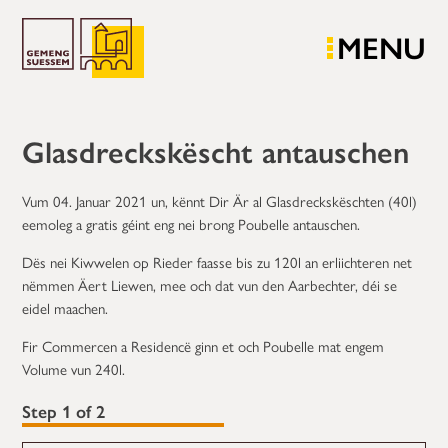
MENU
Glasdreckskëscht antauschen
Vum 04. Januar 2021 un, kënnt Dir Är al Glasdreckskëschten (40l)
eemoleg a gratis géint eng nei brong Poubelle antauschen.
Dës nei Kiwwelen op Rieder faasse bis zu 120l an erliichteren net
nëmmen Äert Liewen, mee och dat vun den Aarbechter, déi se
eidel maachen.
Fir Commercen a Residencë ginn et och Poubelle mat engem
Volume vun 240l.
Step
1
of
2