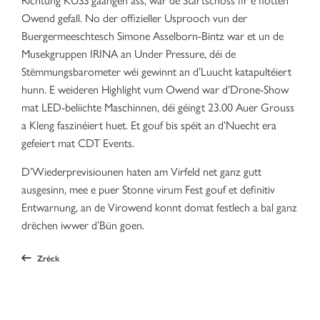
Owend gefall. No der offizieller Usprooch vun der
Buergermeeschtesch Simone Asselborn-Bintz war et un de
Musekgruppen IRINA an Under Pressure, déi de
Stëmmungsbarometer wéi gewinnt an d’Luucht katapultéiert
hunn. E weideren Highlight vum Owend war d’Drone-Show
mat LED-beliichte Maschinnen, déi géingt 23.00 Auer Grouss
a Kleng faszinéiert huet. Et gouf bis spéit an d’Nuecht era
gefeiert mat CDT Events.
D’Wiederprevisiounen haten am Virfeld net ganz gutt
ausgesinn, mee e puer Stonne virum Fest gouf et definitiv
Entwarnung, an de Virowend konnt domat festlech a bal ganz
drëchen iwwer d’Bün goen.
Zréck