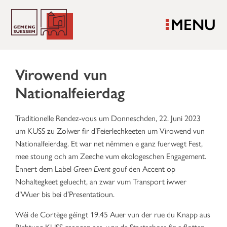
MENU
Virowend vun
Nationalfeierdag
Traditionelle Rendez-vous um Donneschden, 22. Juni 2023
um KUSS zu Zolwer fir d’Feierlechkeeten um Virowend vun
Nationalfeierdag. Et war net nëmmen e ganz fuerwegt Fest,
mee stoung och am Zeeche vum ekologeschen Engagement.
Ënnert dem Label
Green Event
gouf den Accent op
Nohaltegkeet geluecht, an zwar vum Transport iwwer
d’Wuer bis bei d’Presentatioun.
Wéi de Cortège géingt 19.45 Auer vun der rue du Knapp aus
Richtung KUSS gaangen ass, war de Startschoss fir e flotten