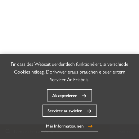
Fir dass dës Websäit uerdentlech funktionéiert, si verschidde
Cookies néideg. Doriwwer eraus brauchen e puer extern
Servicer Är Erlabnis.
Akzeptéieren
Servicer auswielen
Méi Informatiounen
Demarchen an Annuaire
Mell et