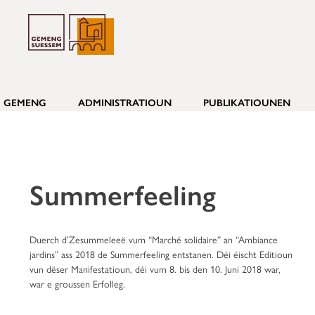
GEMENG
ADMINISTRATIOUN
PUBLIKATIOUNEN
Summerfeeling
Duerch d’Zesummeleeë vum “Marché solidaire” an “Ambiance
jardins” ass 2018 de Summerfeeling entstanen. Déi éischt Editioun
vun dëser Manifestatioun, déi vum 8. bis den 10. Juni 2018 war,
war e groussen Erfolleg.