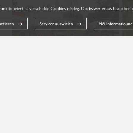
funktionéiert, si verschidde Cookies néideg. Doriwwer eraus brauchen e
téieren
Servicer auswielen
Méi Informatioune