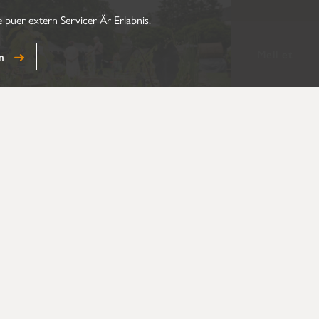
 puer extern Servicer Är Erlabnis.
Mell et
n