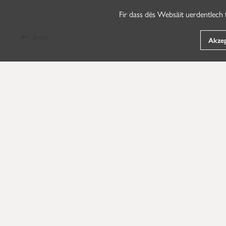
Fir dass dës Websäit uerdentlech 
Zréck
Akzep