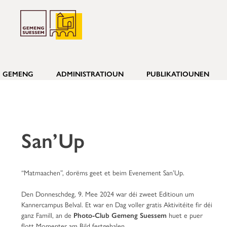
GEMENG
ADMINISTRATIOUN
PUBLIKATIOUNEN
San’Up
“Matmaachen”, dorëms geet et beim Evenement San’Up.
Den Donneschdeg, 9. Mee 2024 war déi zweet Editioun um
Kannercampus Belval. Et war en Dag voller gratis Aktivitéite fir déi
ganz Famill, an de
Photo-Club Gemeng Suessem
huet e puer
flott Momenter am Bild festgehalen.