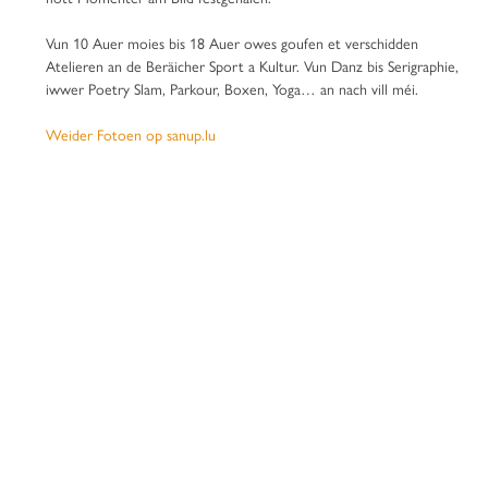
Vun 10 Auer moies bis 18 Auer owes goufen et verschidden
Atelieren an de Beräicher Sport a Kultur. Vun Danz bis Serigraphie,
iwwer Poetry Slam, Parkour, Boxen, Yoga… an nach vill méi.
Weider Fotoen op sanup.lu