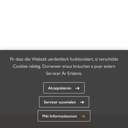
Fir dass dës Websäit uerdentlech funktionéiert, si verschidde
Cookies néideg. Doriwwer eraus brauchen e puer extern
Servicer Är Erlabnis.
Akzeptéieren
Servicer auswielen
Méi Informatiounen
Demarchen an Annuaire
Mell et