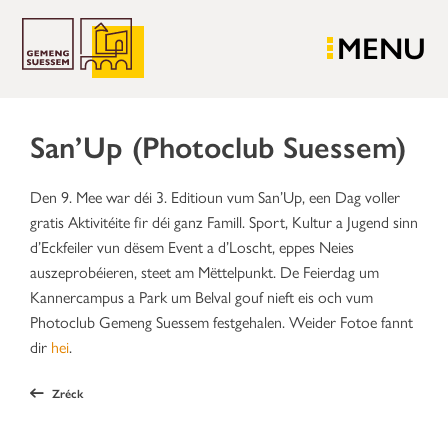
MENU
San’Up (Photoclub Suessem)
Den 9. Mee war déi 3. Editioun vum San’Up, een Dag voller
gratis Aktivitéite fir déi ganz Famill. Sport, Kultur a Jugend sinn
d’Eckfeiler vun dësem Event a d’Loscht, eppes Neies
auszeprobéieren, steet am Mëttelpunkt. De Feierdag um
Kannercampus a Park um Belval gouf nieft eis och vum
Photoclub Gemeng Suessem festgehalen. Weider Fotoe fannt
dir
hei
.
Zréck