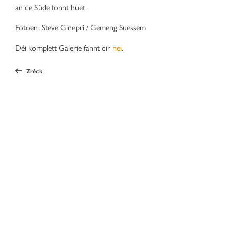
an de Süde fonnt huet.
Fotoen: Steve Ginepri / Gemeng Suessem
Déi komplett Galerie fannt dir
hei
.
Zréck