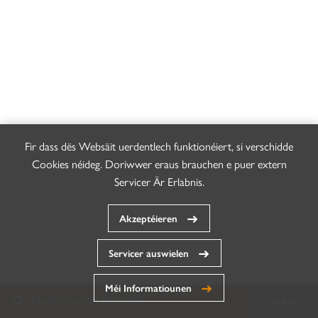
Fir dass dës Websäit uerdentlech funktionéiert, si verschidde
Cookies néideg. Doriwwer eraus brauchen e puer extern
Servicer Är Erlabnis.
Akzeptéieren
Servicer auswielen
Méi Informatiounen
Demarchen an Annuaire
Mell et