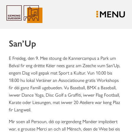
MENU
San’Up
E Freideg, den 9. Mee stoung de Kannercampus a Park um
Belval fir eng drëtte Kéier nees ganz am Zeeche vum San’Up,
engem Dag voll gepak mat Sport a Kultur. Vun 10.00 bis
18.00 hu lokal Veräiner an Associatioune gratis Workshops
fir déi ganz Famill ugebueden. Vu Baseball, BMX a Baseball,
iwwer Dance Yoga, Disc Golf a Graffiti, iwwer Flag Football,
Karate oder Liesungen, mat iwwer 20 Ateliere war keng Plaz
fir Langweil.
Mir soen all Persoun, déi op iergendeng Manéier implizéiert
war, e grousse Merci an och all Mënsch, deen de Wee bei eis