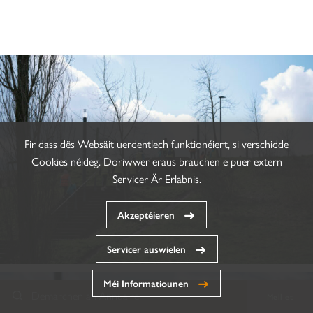
Fir dass dës Websäit uerdentlech funktionéiert, si verschidde
Cookies néideg. Doriwwer eraus brauchen e puer extern
Servicer Är Erlabnis.
Akzeptéieren
Servicer auswielen
Méi Informatiounen
Demarchen an Annuaire
Mell et