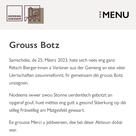
MENU
Grouss Botz
Samschdes, de 25. Mäerz 2023, hate sech nees eng ganz
Rëtsch Bierger·innen a Veräiner aus der Gemeng an eise véier
Uertschaften zesummefonnt, fir gemeinsam déi grouss Botz
unzegoen.
Nodeems iwwer zwou Stonne uerdentlech gebotzt an
opgeraf gouf, huet mëttes eng gutt a gesond Stäerkung op déi
sëlleg Fräiwëlleg am Matgesfeld gewaart.
Ee grousse Merci u jiddwereen, dee bei dëser Aktioun dobäi
war.