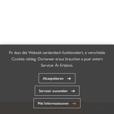
Fir dass dës Websäit uerdentlech funktionéiert, si verschidde
Cookies néideg. Doriwwer eraus brauchen e puer extern
Servicer Är Erlabnis.
Akzeptéieren
Servicer auswielen
Méi Informatiounen
Demarchen an Annuaire
Mell et