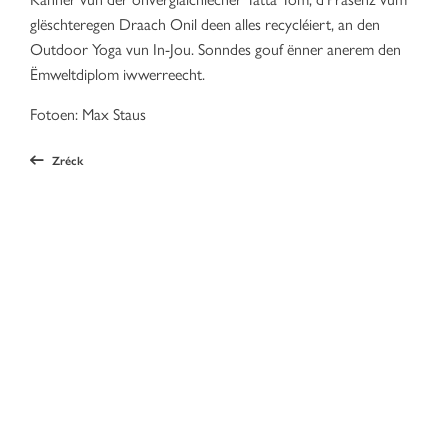
glëschteregen Draach Onil deen alles recycléiert, an den
Outdoor Yoga vun In-Jou. Sonndes gouf ënner anerem den
Ëmweltdiplom iwwerreecht.
Fotoen: Max Staus
Zréck