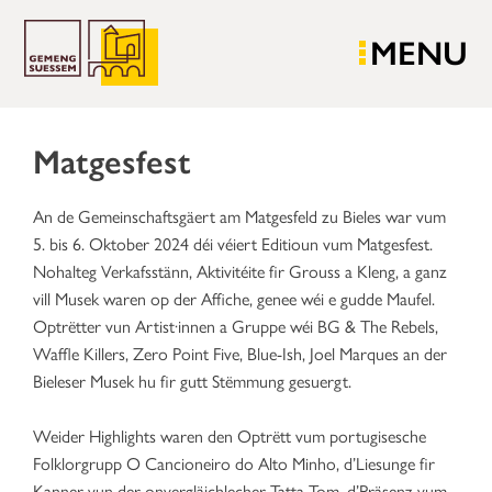
MENU
Matgesfest
An de Gemeinschaftsgäert am Matgesfeld zu Bieles war vum
5. bis 6. Oktober 2024 déi véiert Editioun vum Matgesfest.
Nohalteg Verkafsstänn, Aktivitéite fir Grouss a Kleng, a ganz
vill Musek waren op der Affiche, genee wéi e gudde Maufel.
Optrëtter vun Artist·innen a Gruppe wéi BG & The Rebels,
Waffle Killers, Zero Point Five, Blue-Ish, Joel Marques an der
Bieleser Musek hu fir gutt Stëmmung gesuergt.
Weider Highlights waren den Optrëtt vum portugisesche
Folklorgrupp O Cancioneiro do Alto Minho, d’Liesunge fir
Kanner vun der onvergläichlecher Tatta Tom, d’Präsenz vum