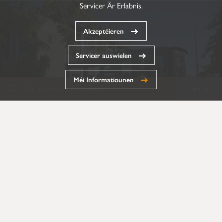
Servicer Är Erlabnis.
Akzeptéieren
Servicer auswielen
Méi Informatiounen
Demarchen an Annuaire
Mell et
Annuaire
Formulairen
Dokumenter