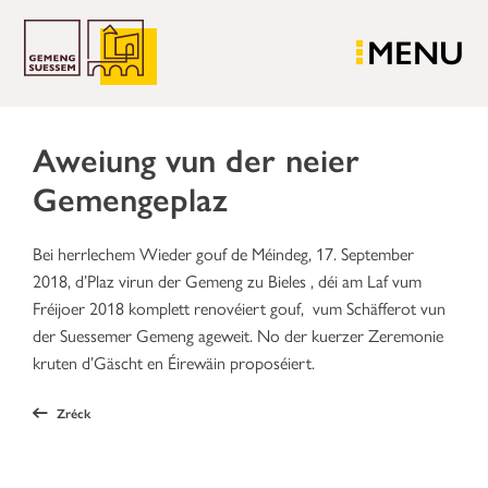
MENU
Aweiung vun der neier
Gemengeplaz
Bei herrlechem Wieder gouf de Méindeg, 17. September
2018, d’Plaz virun der Gemeng zu Bieles , déi am Laf vum
Fréijoer 2018 komplett renovéiert gouf, vum Schäfferot vun
der Suessemer Gemeng ageweit. No der kuerzer Zeremonie
kruten d’Gäscht en Éirewäin proposéiert.
Zréck