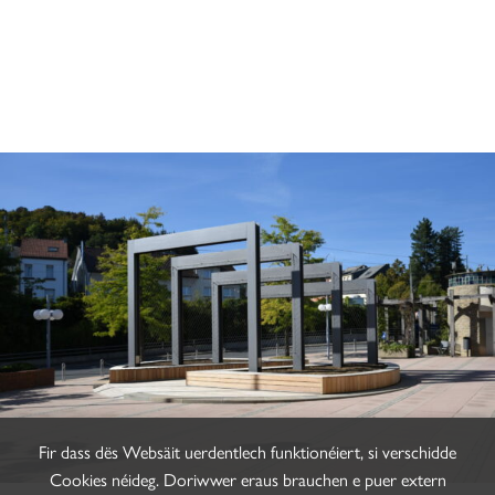
Fir dass dës Websäit uerdentlech funktionéiert, si verschidde
Cookies néideg. Doriwwer eraus brauchen e puer extern