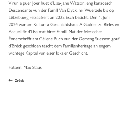
Virun e puer Joer huet d’Lisa-Jane Watson, eng kanadesch
Descendante vun der Famill Van Dyck, hir Wuerzele bis op
Lëtzebuerg retracéiert an 2022 Esch besicht. Den 1. Juni
2024 war am Kultur- a Geschichtshaus A Gadder zu Bieles en
Accueil fir d’Lisa mat hirer Famill. Mat der feierlecher
Ënnerschrëft am Gëllene Buch vun der Gemeng Suessem gouf
d’Bréck geschloen tëscht dem Familljenheritage an engem
wichtege Kapitel vun eiser lokaler Geschicht.
Fotoen: Max Staus
Zréck