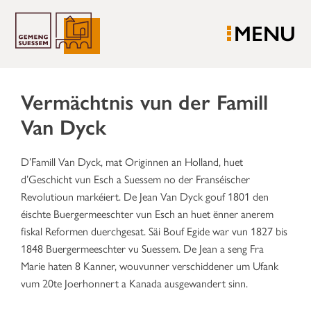
MENU
Vermächtnis vun der Famill
Van Dyck
D’Famill Van Dyck, mat Originnen an Holland, huet
d’Geschicht vun Esch a Suessem no der Franséischer
Revolutioun markéiert. De Jean Van Dyck gouf 1801 den
éischte Buergermeeschter vun Esch an huet ënner anerem
fiskal Reformen duerchgesat. Säi Bouf Egide war vun 1827 bis
1848 Buergermeeschter vu Suessem. De Jean a seng Fra
Marie haten 8 Kanner, wouvunner verschiddener um Ufank
vum 20te Joerhonnert a Kanada ausgewandert sinn.