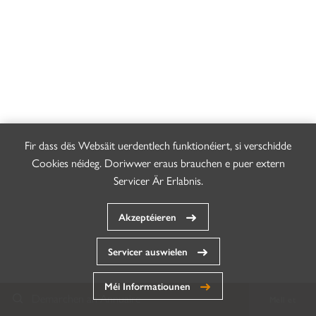
Fir dass dës Websäit uerdentlech funktionéiert, si verschidde
Cookies néideg. Doriwwer eraus brauchen e puer extern
Servicer Är Erlabnis.
Akzeptéieren
Servicer auswielen
Méi Informatiounen
Demarchen an Annuaire
Mell et