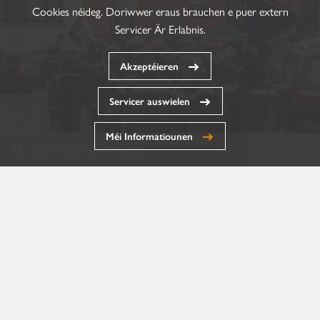
Cookies néideg. Doriwwer eraus brauchen e puer extern
Servicer Är Erlabnis.
Akzeptéieren
Servicer auswielen
Méi Informatiounen
Demarchen an Annuaire
Mell et
Annuaire
Formulairen
Dokumenter