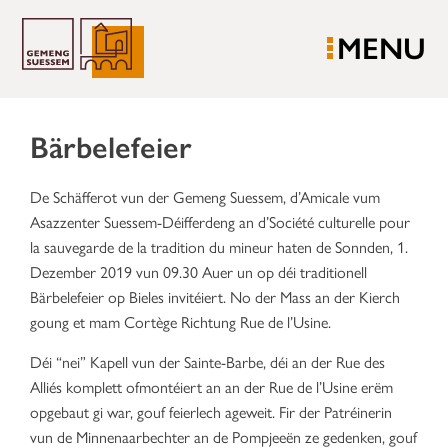
MENU
Bärbelefeier
De Schäfferot vun der Gemeng Suessem, d’Amicale vum
Asazzenter Suessem-Déifferdeng an d’Société culturelle pour
la sauvegarde de la tradition du mineur haten de Sonnden, 1.
Dezember 2019 vun 09.30 Auer un op déi traditionell
Bärbelefeier op Bieles invitéiert. No der Mass an der Kierch
goung et mam Cortège Richtung Rue de l’Usine.
Déi “nei” Kapell vun der Sainte-Barbe, déi an der Rue des
Alliés komplett ofmontéiert an an der Rue de l’Usine erëm
opgebaut gi war, gouf feierlech ageweit. Fir der Patréinerin
vun de Minnenaarbechter an de Pompjeeën ze gedenken, gouf