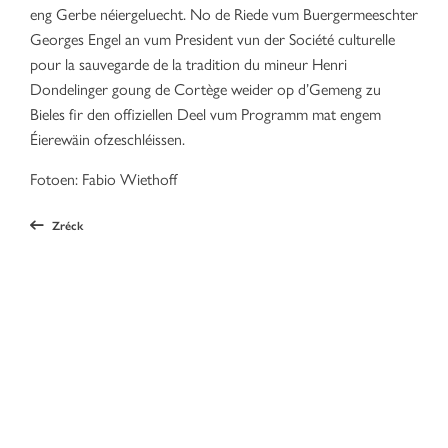
eng Gerbe néiergeluecht. No de Riede vum Buergermeeschter
Georges Engel an vum President vun der Société culturelle
pour la sauvegarde de la tradition du mineur Henri
Dondelinger goung de Cortège weider op d’Gemeng zu
Bieles fir den offiziellen Deel vum Programm mat engem
Éierewäin ofzeschléissen.
Fotoen: Fabio Wiethoff
Zréck