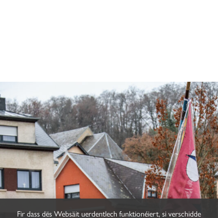
Fir dass dës Websäit uerdentlech funktionéiert, si verschidde