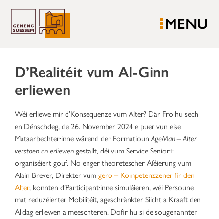
MENU
D’Realitéit vum Al-Ginn
erliewen
Wéi erliewe mir d’Konsequenze vum Alter? Där Fro hu sech
en Dënschdeg, de 26. November 2024 e puer vun eise
Mataarbechter·inne wärend der Formatioun
AgeMan – Alter
verstoen an erliewen
gestallt, déi vum Service Senior+
organiséiert gouf. No enger theoretescher Aféierung vum
Alain Brever, Direkter vum
gero – Kompetenzzener fir den
Alter
, konnten d’Participant·inne simuléieren, wéi Persoune
mat reduzéierter Mobilitéit, ageschränkter Siicht a Kraaft den
Alldag erliewen a meeschteren. Dofir hu si de sougenannten