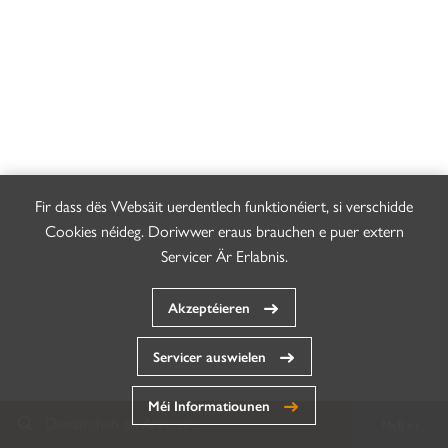
Fir dass dës Websäit uerdentlech funktionéiert, si verschidde
Cookies néideg. Doriwwer eraus brauchen e puer extern
Servicer Är Erlabnis.
Akzeptéieren
Servicer auswielen
Méi Informatiounen
Demarchen an Annuaire
Mell et