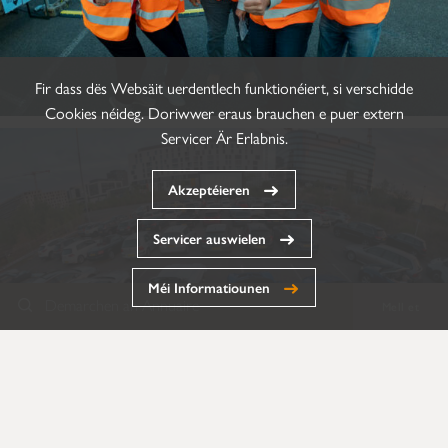
Fir dass dës Websäit uerdentlech funktionéiert, si verschidde
Cookies néideg. Doriwwer eraus brauchen e puer extern
Servicer Är Erlabnis.
Akzeptéieren
Servicer auswielen
Méi Informatiounen
Demarchen an Annuaire
Mell et
Annuaire