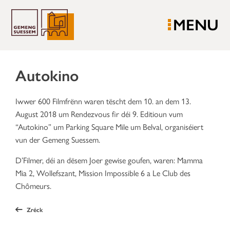
MENU
Autokino
Iwwer 600 Filmfrënn waren tëscht dem 10. an dem 13.
August 2018 um Rendezvous fir déi 9. Editioun vum
“Autokino” um Parking Square Mile um Belval, organiséiert
vun der Gemeng Suessem.
D’Filmer, déi an dësem Joer gewise goufen, waren: Mamma
Mia 2, Wollefszant, Mission Impossible 6 a Le Club des
Chômeurs.
Zréck