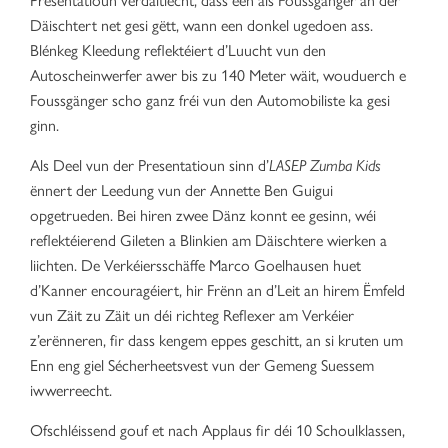
Däischtert net gesi gëtt, wann een donkel ugedoen ass.
Blénkeg Kleedung reflektéiert d’Luucht vun den
Autoscheinwerfer awer bis zu 140 Meter wäit, wouduerch e
Foussgänger scho ganz fréi vun den Automobiliste ka gesi
ginn.
Als Deel vun der Presentatioun sinn d’
LASEP Zumba Kids
ënnert der Leedung vun der Annette Ben Guigui
opgetrueden. Bei hiren zwee Dänz konnt ee gesinn, wéi
reflektéierend Gileten a Blinkien am Däischtere wierken a
liichten. De Verkéiersschäffe Marco Goelhausen huet
d’Kanner encouragéiert, hir Frënn an d’Leit an hirem Ëmfeld
vun Zäit zu Zäit un déi richteg Reflexer am Verkéier
z’erënneren, fir dass kengem eppes geschitt, an si kruten um
Enn eng giel Sécherheetsvest vun der Gemeng Suessem
iwwerreecht.
Ofschléissend gouf et nach Applaus fir déi 10 Schoulklassen,