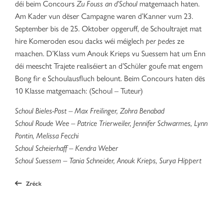
déi beim Concours
Zu Fouss an d’Schoul
matgemaach haten.
Am Kader vun dëser Campagne waren d’Kanner vum 23.
September bis de 25. Oktober opgeruff, de Schoultrajet mat
hire Komeroden esou dacks wéi méiglech
per pedes
ze
maachen. D’Klass vum Anouk Krieps vu Suessem hat um Enn
déi meescht Trajete realiséiert an d’Schüler goufe mat engem
Bong fir e Schoulausfluch belount. Beim Concours haten dës
10 Klasse matgemaach: (Schoul – Tuteur)
Schoul Bieles-Post – Max Freilinger, Zohra Benabad
Schoul Roude Wee – Patrice Trierweiler, Jennifer Schwarmes, Lynn
Pontin, Melissa Fecchi
Schoul Scheierhaff – Kendra Weber
Schoul Suessem – Tania Schneider, Anouk Krieps, Surya Hippert
Zréck