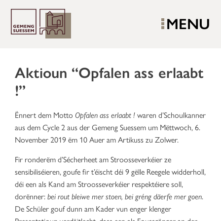
MENU
Aktioun “Opfalen ass erlaabt
!”
Ënnert dem Motto
Opfalen ass erlaabt !
waren d’Schoulkanner
aus dem Cycle 2 aus der Gemeng Suessem um Mëttwoch, 6.
November 2019 ëm 10 Auer am Artikuss zu Zolwer.
Fir ronderëm d’Sécherheet am Stroosseverkéier ze
sensibiliséieren, goufe fir t’éischt déi 9 gëlle Reegele widderholl,
déi een als Kand am Stroosseverkéier respektéiere soll,
dorënner:
bei rout bleiwe mer stoen, bei gréng däerfe mer goen
.
De Schüler gouf dunn am Kader vun enger klenger
Presentatioun verdäitlecht, dass een als Foussgänger an der