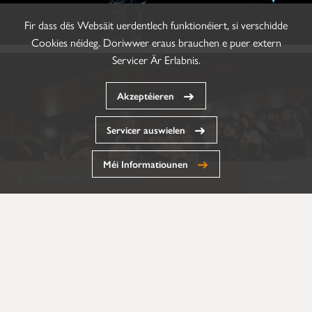
Fir dass dës Websäit uerdentlech funktionéiert, si verschidde
Cookies néideg. Doriwwer eraus brauchen e puer extern
Servicer Är Erlabnis.
Akzeptéieren
Servicer auswielen
Méi Informatiounen
Demarchen an Annuaire
Mell et
Annuaire
Formulairen