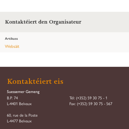
Kontaktéiert den Organisateur
Artikuss
Websäit
Kontaktéiert eis
Suessemer Gemeng
B.P. 74
Tél:
(+352) 59 30 75 - 1
L-4401 Belvaux
Fax:
(+352) 59 30 75 - 567
60, rue de la Poste
L-4477 Belvaux