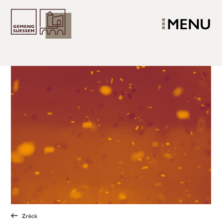
MENU
Zréck