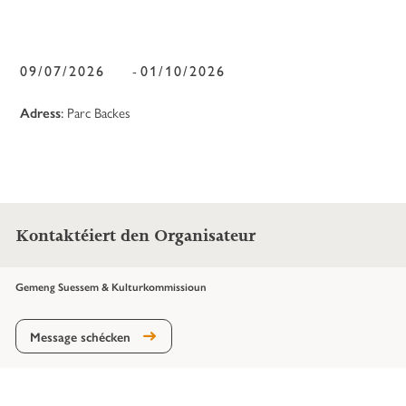
09/07/2026
01/10/2026
-
Adress
:
Parc Backes
Kontaktéiert den Organisateur
Gemeng Suessem & Kulturkommissioun
Message schécken