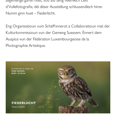
d‘Vullefotografie, déi dëser Ausstellung schlussendlech hiren
Numm ginn huet – Fiederliicht.
Eng Organisatioun vum Schäff·innerot a Collaboratioun mat der
Kulturkommissioun vun der Gemeng Suessem. Ënnert dem
Auspice vun der Fédération Luxembourgeoise de la
Photographie Artistique.