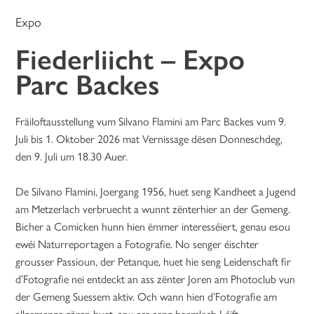
Expo
Fiederliicht – Expo
Parc Backes
Fräiloftausstellung vum Silvano Flamini am Parc Backes vum 9.
Juli bis 1. Oktober 2026 mat Vernissage dësen Donneschdeg,
den 9. Juli um 18.30 Auer.
De Silvano Flamini, Joergang 1956, huet seng Kandheet a Jugend
am Metzerlach verbruecht a wunnt zënterhier an der Gemeng.
Bicher a Comicken hunn hien ëmmer interesséiert, genau esou
ewéi Naturreportagen a Fotografie. No senger éischter
grousser Passioun, der Petanque, huet hie seng Leidenschaft fir
d’Fotografie nei entdeckt an ass zënter Joren am Photoclub vun
der Gemeng Suessem aktiv. Och wann hien d’Fotografie am
allgemenge gären huet, sou ass seng heemlech Léift