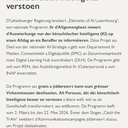
verstoen
D’Lëtzebuerger Regierung lancéiert „Elements of AI Luxembourg“,
een nationale Programm,
fir d’Allgemengheet iwwert
d’Auswierkunge vun der kënschtlecher Intelligenz (KI) op
eisen Alldag an eis Beruffer ze informéieren
. Dëse Projet ass
Deel vun der nationaler KI-Strategie a gëtt vum Departement fir
Medien, Connectivitéit a Digitalpolitik (SMC) an Zesummenaarbecht
mam Digital Learning Hub koordinéiert (DLH). De Programm gëtt
och vum IFEN, den Ausbildungsinstitut fir d’Léierpersonal a vum
INAP ënnerstëtzt.
De Programm ass
gratis a jiddereen∙t kann ouni gréisser
Virkenntnesser deelhuelen. All Persoun, déi déi kënschtlech
Intelligenz besser ze verstoen
a léiere wëll, wéi se eis
Gesellschaft transforméiert, ass wëllkomm. De Programm leeft
vum 2. Mäerz bis den 22. Mee 2026. Ënner dem Slogan „Catch the
TrAIn“ invitéiert d’Kommunikatiounscampagne jiddereen∙t dozou,
um Projet deelzehuelen.