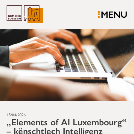
MENU
15/04/2026
„Elements of AI Luxembourg“
– kënschtlech Intelligenz