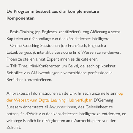
De Programm besteet aus dräi komplementare
Komponenten:
– Basis-Training (op Englesch, zertifizéiert), eng Aféierung a sechs
Kapitelen an d’Grondlage vun der kënschtlecher Intelligenz.
– Online-Coaching-Sessiounen (op Franséisch, Englesch a
Lëtzebuergesch), interaktiv Sessioune fir d’Wëssen ze verdéiwen,
Froen ze stellen a mat Expert∙innen ze diskutéieren.
– Talk Time, Mini-Konferenzen um Belval, déi sech op konkret
Beispiller vun AI-Uwendungen a verschiddene professionelle
Beräicher konzentréieren.
All praktesch Informatiounen an de Link fir sech unzemelle sinn
op
der Websäit vum Digital Learning Hub verfügbar
. D’Gemeng
Suessem ënnerstëtzt all Awunner∙innen, dës Geleeënheet ze
notzen, fir d’Welt vun der kënschtlecher Intelligenz ze entdecken, ee
wichtege Beräich fir d’Fäegkeeten an d’Aarbechtsplaze vun der
Zukunft.