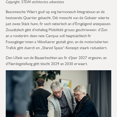
Copyright: STDM architectes urbanistes
Besonnesche Wäert gouf op eng harmonesch Integratioun an de
bestoende Quartier geluecht. Déi meescht vun de Gebaier wäerte
just zwee Stäck hunn, fir sech natierlech an d’Ëmgéigend anzepassen.
Zousätzlech gëtt d’nohalteg Mobilitéit grouss geschriwwen : d’Zon
an a ronderëm deen neie Campus soll haaptsächlech fir
Foussgänger·innen a Vëlosfuerer gestalt ginn, an de motoriséierten
Trafick gëtt duerch en „Shared Space“-Konzept staark reduzéiert.
Den Ufank vun de Bauaarbechten ass fir d’Joer 2027 virgesinn, an
d’Fäerdegstellung gëtt tëscht 2029 an 2030 erwaart.