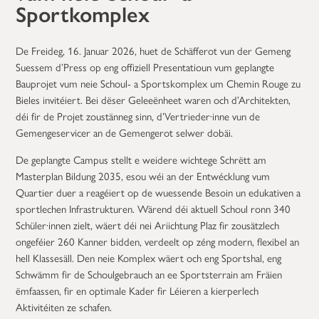
Sportkomplex
De Freideg, 16. Januar 2026, huet de Schäfferot vun der Gemeng
Suessem d’Press op eng offiziell Presentatioun vum geplangte
Bauprojet vum neie Schoul- a Sportskomplex um Chemin Rouge zu
Bieles invitéiert. Bei dëser Geleeënheet waren och d’Architekten,
déi fir de Projet zoustänneg sinn, d’Vertrieder·inne vun de
Gemengeservicer an de Gemengerot selwer dobäi.
De geplangte Campus stellt e weidere wichtege Schrëtt am
Masterplan Bildung 2035, esou wéi an der Entwécklung vum
Quartier duer a reagéiert op de wuessende Besoin un edukativen a
sportlechen Infrastrukturen. Wärend déi aktuell Schoul ronn 340
Schüler·innen zielt, wäert déi nei Ariichtung Plaz fir zousätzlech
ongeféier 260 Kanner bidden, verdeelt op zéng modern, flexibel an
hell Klassesäll. Den neie Komplex wäert och eng Sportshal, eng
Schwämm fir de Schoulgebrauch an ee Sportsterrain am Fräien
ëmfaassen, fir en optimale Kader fir Léieren a kierperlech
Aktivitéiten ze schafen.