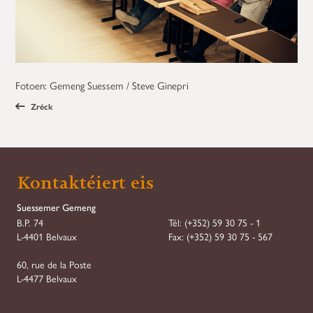
Fotoen: Gemeng Suessem / Steve Ginepri
Zréck
Kontaktéiert eis
Suessemer Gemeng
B.P. 74
Tél:
(+352) 59 30 75 - 1
L-4401 Belvaux
Fax:
(+352) 59 30 75 - 567
60, rue de la Poste
L-4477 Belvaux