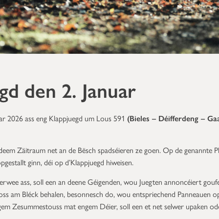
gd den 2. Januar
uar 2026 ass eng Klappjuegd um Lous 591
(Bieles – Déifferdeng – Ga
 deem Zäitraum net an de Bësch spadséieren ze goen. Op de genannte Pl
gestallt ginn, déi op d’Klappjuegd hiweisen.
ee ass, soll een an deene Géigenden, wou Juegten annoncéiert goufen
oss am Bléck behalen, besonnesch do, wou entspriechend Panneauen o
ngem Zesummestouss mat engem Déier, soll een et net selwer upaken od