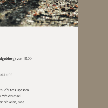
algebierg)
vun 10.00
aze sinn
, d’Vitess upassen
p Wëldwiessel
er réckelen, mee