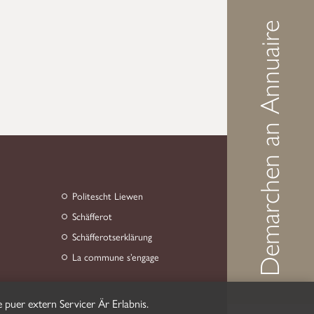
Demarchen an Annuaire
Politescht Liewen
Schäfferot
Schäfferotserklärung
La commune s’engage
 puer extern Servicer Är Erlabnis.