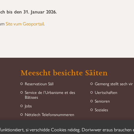
ch bis den 31. Januar 2026.
 um
Site vum Geoportail
.
Meescht besichte Säiten
Reservatioun Säll
Gemeng stellt sech vir
Service de l’Urbanisme et des
Uertschaften
Bâtisses
Senioren
Jobs
Soziales
Nëtzlech Telefonsnummeren
funktionéiert, si verschidde Cookies néideg. Doriwwer eraus brauchen e