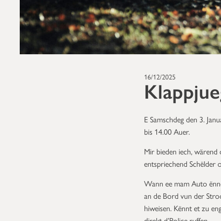
16/12/2025
Klappjue
E Samschdeg den 3. Jan
bis 14.00 Auer.
Mir bieden iech, wärend
entspriechend Schëlder op
Wann ee mam Auto ënnerw
an de Bord vun der Stro
hiweisen. Kënnt et zu e
direkt d’Police ruffen.