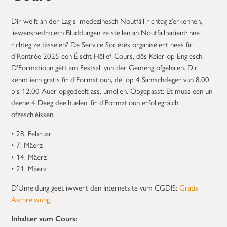
Dir wëllt an der Lag si medezinesch Noutfäll richteg z’erkennen,
liewensbedrolech Bluddungen ze stëllen an Noutfallpatient·inne
richteg ze tässelen? De Service Sociétés organiséiert nees fir
d’Rentrée 2025 een Éischt-Hëllef-Cours, dës Kéier op Englesch.
D’Formatioun gëtt am Festsall vun der Gemeng ofgehalen. Dir
kënnt iech gratis fir d’Formatioun, déi op 4 Samschdeger vun 8.00
bis 12.00 Auer opgedeelt ass, umellen. Opgepasst: Et muss een un
deene 4 Deeg deelhuelen, fir d’Formatioun erfollegräich
ofzeschléissen.
• 28. Februar
• 7. Mäerz
• 14. Mäerz
• 21. Mäerz
D’Umeldung geet iwwert den Internetsite vum CGDIS:
Gratis
Aschreiwung
Inhalter vum Cours: