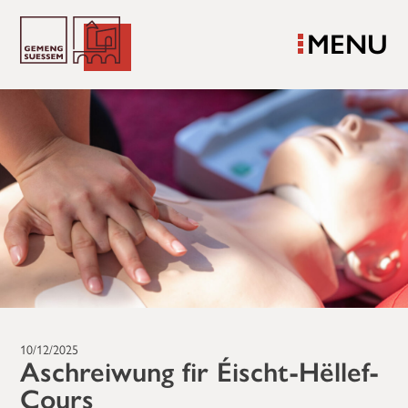
MENU
10/12/2025
Aschreiwung fir Éischt-Hëllef-
Cours