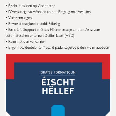
• Éischt Mesuren op Accidenter
• D’Versuerge vu Wonnen an den Ëmgang mat Verbänn
• Verbrennungen
• Bewosstlosegkeet a stabil Säitelag
• Basic Life Support mëttels Häerzmassage an dem Asaz vum
automateschen externen Defibrillator (AED)
• Reanimatioun vu Kanner
• Engem accidentéierte Motard patientegerecht den Helm ausdoen