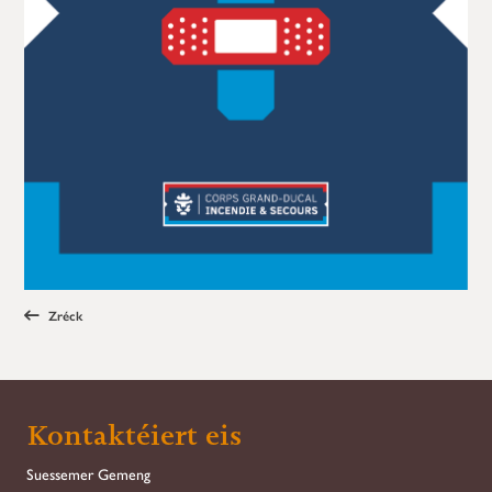
Zréck
Kontaktéiert eis
Suessemer Gemeng