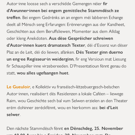
Autor∙inne loosse sech a verschidde Gemengen néier
fir
d’Awunner∙innen bei engem gemittleche Stammdësch ze
treffen
. Bei engem Gedrénks an an engem méi labberen Echange
deelt all Mënsch seng Erfarungen: Erënnerungen aus der Kandheet,
Geschichten aus dem Beruffsliewen, Momenter aus dem Alldag
oder kleng Anekdoten.
Aus dëse Gespréicher schreiwen
d’Autor∙innen kuerz dramatesch Texter
, déi d’Essenz vun dëser
Plaz an de Leit, déi do liewen, afänken.
Dës Texter ginn duerno
un eng∙ee Regisseur∙in weiderginn
, fir eng Versioun mat Liesung
fir Schauspiller∙inne virzebereeden. D’Presentatioun fënnt genau do
statt,
wou alles ugefaangen huet
.
Le Gueuloir
, e Kollektiv vu franséisch-lëtzebuergesch-belschen
Autor∙innen, realiséiert dës Residenzen a lokale Caféen – liewege
Raim, wou Geschichte sech bal vum Selwen erzielen an den Theater
erëm dohinner zeréckfënnt, wou en hierkomm ass:
bei d’Leit
selwer
.
Den nächste Stammdësch fënnt
en Dënschdeg, 25. November
um 10.00 Auer bis e Freideg, 28. November
statt.
De