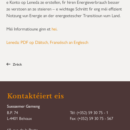
e Konto op Leneda ze erstellen, fir hiren Energieverbrauch besser
ze verstoen an ze steieren – e wichtege Schrëtt fir eng méi effizient
Notzung vun Energie an der energeetescher Transitioun vum Land.
Méi Informatioune ginn et
hei
.
Leneda: PDF op Däitsch, Franséisch an Englesch
Zréck
Kontaktéiert eis
Suessemer Gemeng
B.P. 74
Tél:
(+352) 59 30 75 - 1
L-4401 Belvaux
Fax:
(+352) 59 30 75 - 567
60, rue de la Poste