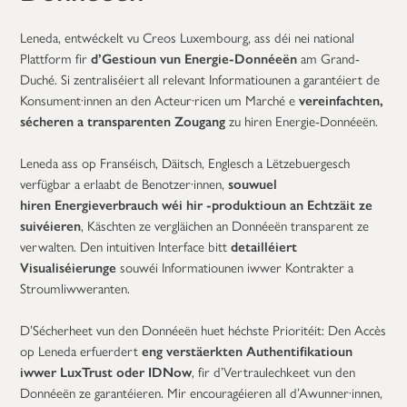
Leneda, entwéckelt vu Creos Luxembourg, ass déi nei national
Plattform fir
d’Gestioun vun Energie-Donnéeën
am Grand-
Duché. Si zentraliséiert all relevant Informatiounen a garantéiert de
Konsument·innen an den Acteur·ricen um Marché e
vereinfachten,
sécheren a transparenten Zougang
zu hiren Energie-Donnéeën.
Leneda ass op Franséisch, Däitsch, Englesch a Lëtzebuergesch
verfügbar a erlaabt de Benotzer·innen,
souwuel
hiren Energieverbrauch wéi hir -produktioun an Echtzäit ze
suivéieren
, Käschten ze vergläichen an Donnéeën transparent ze
verwalten. Den intuitiven Interface bitt
detailléiert
Visualiséierunge
souwéi Informatiounen iwwer Kontrakter a
Stroumliwweranten.
D’Sécherheet vun den Donnéeën huet héchste Prioritéit: Den Accès
op Leneda erfuerdert
eng verstäerkten Authentifikatioun
iwwer LuxTrust oder IDNow
, fir d’Vertraulechkeet vun den
Donnéeën ze garantéieren. Mir encouragéieren all d’Awunner·innen,