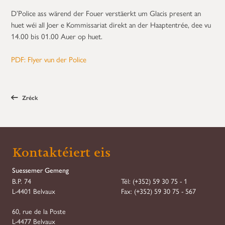
D’Police ass wärend der Fouer verstäerkt um Glacis present an
huet wéi all Joer e Kommissariat direkt an der Haaptentrée, dee vu
14.00 bis 01.00 Auer op huet.
PDF: Flyer vun der Police
Zréck
Kontaktéiert eis
Suessemer Gemeng
B.P. 74
Tél:
(+352) 59 30 75 - 1
L-4401 Belvaux
Fax:
(+352) 59 30 75 - 567
60, rue de la Poste
L-4477 Belvaux