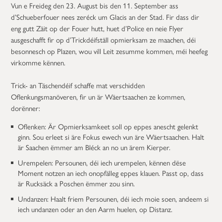
Vun e Freideg den 23. August bis den 11. September ass
d’Schueberfouer nees zeréck um Glacis an der Stad. Fir dass dir
eng gutt Zäit op der Fouer hutt, huet d’Police en neie Flyer
ausgeschafft fir op d’Trickdéifställ opmierksam ze maachen, déi
besonnesch op Plazen, wou vill Leit zesumme kommen, méi heefeg
virkomme kënnen.
Trick- an Täschendéif schaffe mat verschidden
Oflenkungsmanöveren, fir un är Wäertsaachen ze kommen,
dorënner:
Oflenken: Är Opmierksamkeet soll op eppes anescht gelenkt
ginn. Sou erleet si äre Fokus ewech vun äre Wäertsaachen. Halt
är Saachen ëmmer am Bléck an no un ärem Kierper.
Urempelen: Persounen, déi iech urempelen, kënnen dëse
Moment notzen an iech onopfälleg eppes klauen. Passt op, dass
är Rucksäck a Poschen ëmmer zou sinn.
Undanzen: Haalt friem Persounen, déi iech moie soen, andeem si
iech undanzen oder an den Aarm huelen, op Distanz.