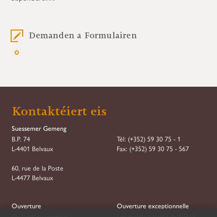
Demanden a Formulairen
Kontaktéiert eis
Suessemer Gemeng
B.P. 74
Tél:
(+352) 59 30 75 - 1
L-4401 Belvaux
Fax:
(+352) 59 30 75 - 567
60, rue de la Poste
L-4477 Belvaux
Ouverture
Ouverture exceptionnelle
Du lundi au vendredi :
Les mardis à partir de 07h15