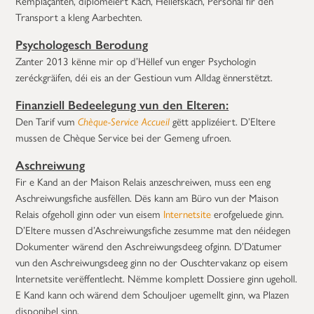
Remplaçanten, diploméiert Käch, Hëllefskäch, Personal fir den
Transport a kleng Aarbechten.
Psychologesch Berodung
Zanter 2013 kënne mir op d’Hëllef vun enger Psychologin
zeréckgräifen, déi eis an der Gestioun vum Alldag ënnerstëtzt.
Finanziell Bedeelegung vun den Elteren:
Den Tarif vum
Chèque-Service Accueil
gëtt applizéiert. D’Eltere
mussen de Chèque Service bei der Gemeng ufroen.
Aschreiwung
Fir e Kand an der Maison Relais anzeschreiwen, muss een eng
Aschreiwungsfiche ausfëllen. Dës kann am Büro vun der Maison
Relais ofgeholl ginn oder vun eisem
Internetsite
erofgeluede ginn.
D’Eltere mussen d’Aschreiwungsfiche zesumme mat den néidegen
Dokumenter wärend den Aschreiwungsdeeg ofginn. D’Datumer
vun den Aschreiwungsdeeg ginn no der Ouschtervakanz op eisem
Internetsite verëffentlecht. Nëmme komplett Dossiere ginn ugeholl.
E Kand kann och wärend dem Schouljoer ugemellt ginn, wa Plazen
disponibel sinn.