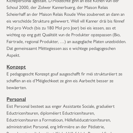
Kichepersonal agestallt. D‘Molzechte ginn an eise Kichen vun der
Schoul 2000, der Zolwer Kannerbuerg, der Maison Relais
Scheierhaff an der Maison Relais Roude Wee zoubereet an dann an
eis verschidde Strukture geliwwert. Well vill Kanner dräi bis fënnef
Mol pro Woch (bis zu 180 Mol pro Joer) bei eis iessen, ass et
wichteg op eng gutt Qualitéit vun de Produkter opzepassen (Bio,
Fairtrade, regional Produkter, …) an ausgeglache Platen unzebidden.
Dat gemeinsaamt Mëttegiessen ass e wichtege pedagogeschen
Aspekt.
Konzept
E pedagogescht Konzept gouf ausgeschafft fir méi strukturéiert ze
schaffen an eis d’Méiglechkeet ze ginn eis Aarbecht besser ze
bewäerten.
Personal
Eist Personal besteet aus enger Assistante Sociale, graduéiert
Eductricen/teuren, diploméiert Eductricen/teuren,
Eductricen/teuren a Formatioun, Hëllefséducatricen/teuren,
administratiivt Personal, eng Infirmière an der Pédiatrie,