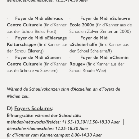
·
Foyer de Midi «Belvaux
·
Foyer de Midi «Soleuvre
Centre Culturel»
(fir d’Kanner
Ecole 2000»
(fir d’Kanner aus de
aus der Schoul Bieles-Post)
Schoulen Zolver-Zenter an 2000)
·
Foyer de Midi «Ehlerange
·
Foyer de Midi
Kulturschapp»
(fir d’Kanner aus
«Scheierhaff»
(fir d’Kanner aus
der Schoul Éilereng)
der Schoul Scheierhaff)
·
Foyer de Midi «Sanem
·
Foyer de Midi «Chemin
Centre Culturel»
(fir d’Kanner
Rouge»
(fir d’Kanner aus der
aus de Schoule vu Suessem)
Schoul Roude Wee)
Wärend de Schoulvakanzen sinn d’Accueilen an d’Foyers de
Midien zou.
D)
Foyers Scolaires
:
Ëffnungszäite wärend der Schoulzäit:
méindes/mëttwochs/freides: 11.55-13.50/15.50-18.30 Auer
│
dënschdes/donneschdes: 12.25-18.30 Auer
fir d’Kanner vum Kannercampus: 8.00-14.30 Auer