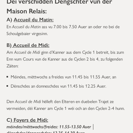
Déi verschidden Déngschter vun der
Maison Relais:
A)
Accueil du Matin:
En
Accueil du Matin
ass vu 7.00 bis 7.50 Auer an oder no bei de
Schoulgebaier virgesinn.
B)
Accueil de Midi:
Am
Accueil de Midi
ginn d’Kanner aus dem Cycle 1 betreit, bis zum
Enn vum Cours vun de Kanner aus de Cyclen 2 bis 4, zu folgenden
Zäiten:
Méindes, mëttwochs a freides vun 11.45 bis 11.55 Auer, an
Dënschdes an donneschdes vun 11.45 bis 12.25 Auer.
Den
Accueil de Midi
hëlleft den Elteren en duebelen Trajet ze
vermeiden, déi Kanner am Cycle 1 wéi och an den Cyclen 2-4 hunn.
C)
Foyers de Midi:
méindes/mëttwochs/freides: 11.55-13.50 Auer
│
dënschdes/donneschdes: 12.25-14.30 Auer