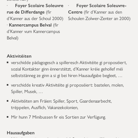
·
Foyer Scolaire Soleuvre
·
Foyer Scolaire Soleuvre-
rue de Differdange
(fir
Centre
(fir d’Kanner aus den
d’Kanner aus der Schoul 2000)
Schoulen Zolwer-Zenter an 2000)
·
Kannercampus Belval
(fir
d’Kanner vum Kannercampus
Belval)
Aktivitéiten
verschidde pädagogesch a spilleresch Aktivitéite gi proposéiert,
sozial Kontakter ginn ënnerstëtzt, d’Kanner kréie gehollef méi
selbststänneg ze ginn a si gi bei hiren Hausaufgabe begleet, …
verschidde kreativ Aktivitéite gi proposéiert: bastelen, molen,
Spiller, Musek, …
Aktivitéiten am Fräien: Spiller, Sport, Gaardenaarbecht,
trëppelen, Ausflich, Vakanzekolonien,
Mir hunn 7 Minibussen fir eis Sortien zur Verfügung.
Hausaufgaben