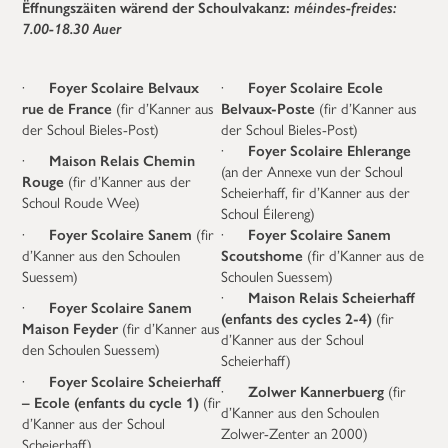
Ëffnungszäiten wärend der Schoulvakanz:
méindes-freides:
7.00-18.30 Auer
·
Foyer Scolaire
Belvaux
·
Foyer Scolaire
Ecole
rue de France
(fir d’Kanner aus
Belvaux-Poste
(fir d’Kanner aus
der Schoul Bieles-Post)
der Schoul Bieles-Post)
·
Foyer Scolaire
Ehlerange
·
Maison Relais Chemin
(an der Annexe vun der Schoul
Rouge
(fir d’Kanner aus der
Scheierhaff, fir d’Kanner aus der
Schoul Roude Wee)
Schoul Éilereng)
·
Foyer Scolaire
Sanem
(fir
·
Foyer
Scolaire Sanem
d’Kanner aus den Schoulen
Scoutshome
(fir d’Kanner aus de
Suessem)
Schoulen Suessem)
·
Maison Relais Scheierhaff
·
Foyer
Scolaire Sanem
(enfants des cycles 2-4)
(fir
Maison Feyder
(fir d’Kanner aus
d’Kanner aus der Schoul
den Schoulen Suessem)
Scheierhaff)
·
Foyer Scolaire Scheierhaff
·
Zolwer Kannerbuerg
(fir
– Ecole (enfants du cycle 1)
(fir
d’Kanner aus den Schoulen
d’Kanner aus der Schoul
Zolwer-Zenter an 2000)
Scheierhaff)