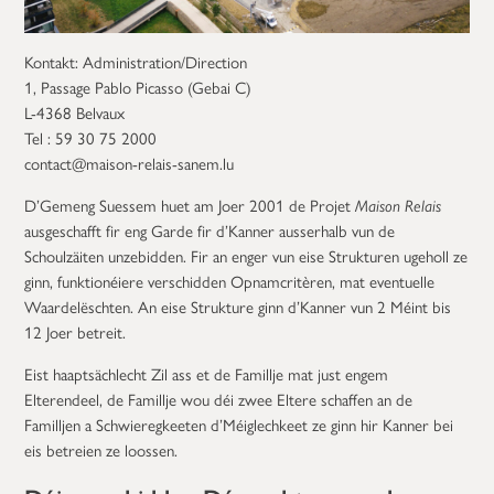
Kontakt: Administration/Direction
1, Passage Pablo Picasso (Gebai C)
L-4368 Belvaux
Tel : 59 30 75 2000
contact@maison-relais-sanem.lu
D’Gemeng Suessem huet am Joer 2001 de Projet
Maison Relais
ausgeschafft fir eng Garde fir d’Kanner ausserhalb vun de
Schoulzäiten unzebidden. Fir an enger vun eise Strukturen ugeholl ze
ginn, funktionéiere verschidden Opnamcritèren, mat eventuelle
Waardelëschten. An eise Strukture ginn d’Kanner vun 2 Méint bis
12 Joer betreit.
Eist haaptsächlecht Zil ass et de Famillje mat just engem
Elterendeel, de Famillje wou déi zwee Eltere schaffen an de
Familljen a Schwieregkeeten d’Méiglechkeet ze ginn hir Kanner bei
eis betreien ze loossen.