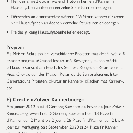
Méindes a mëttwochs: wärend 1 Stonn kënnen d’Kanner hir
Hausaufgaben an deenen eenzelne Strukturen erleedegen.
Dënschdes an donneschdes: wärend 1½ Stonn kënnen d’Kanner
hier Hausaufgaben an deenen eenzelne Strukturen erleedegen.
Freides gi keng Hausaufgabenhëllef erleedegt.
Projeten
Eis Maison Relais ass bei verschiddene Projeten mat dobäi, wéi z. B.
«Sportsprojet», «Gesond Iessen, méi Bewegen», «Liese mécht
schlau», «Konscht am Bësch, les Sentiers Rouges», «Relais pour la
Vie», Chorale vun der Maison Relais op de Seniorefeieren, Inter-
Generatiouns Projeten, «Kultur fir Kanner», «Kachen mat Kanner»,
etc.
E) Crèche «Zolwer Kannerbuerg»
Am Januar 2012 huet d’Gemeng Suessem de Foyer de Jour
Zolwer
Kannerbuerg
iwwerholl. D’Gemeng Suessem huet 18 Plaze fir
d’Kanner vun 2 Méint bis 2 Joer a 26 Plaze fir d’Kanner vun 2 bis 4
Joer zur Verfügung. Säit September 2020 si 24 Plaze fir Kanner