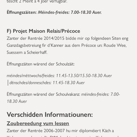
tëscht 2 Méint a 4 Joer verfügbar.
Ëffnungszäiten:
Méindes-freides
: 7.00-18.30 Auer.
F) Projet Maison Relais/Précoce
Zanter der Rentrée 2014/2015 bidde mir op folgendeen Siten eng
Ganzdagsbetreiung fir d’Kanner aus dem Précoce un: Roude Wee,
Suessem a Scheierhaff.
Ëffnungszäiten wärend der Schoulzäit:
méindes/mëttwochs/freides: 11.45-13.50/15.50-18.30 Auer
│
dënschdes/donneschdes: 11.45-18.30 Auer
Ëffnungszäiten wärend der Schoulvakanz:
méindes-freides: 7.00-
18.30 Auer
Verschidden Informatiounen:
Zoubereedung vum Iessen
Zanter der Rentrée 2006-2007 hu mir diploméiert Käch a