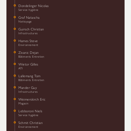
Dondelinger Nicolas
Service hygiène
Graf Natascha
Nettoyage
Guirsch Christian
Infrastructures
Hames Steve
Environnement
Zivanic Dejan
Bâtiments Entretien
Wietor Gilles
ATI
Lallemang Tom
Bâtiments Entretien
Mander Guy
Infrastructures
Weimerskirch Eric
Magasin
Lebboroni Niels
Service hygiène
Schmit Christian
Environnement