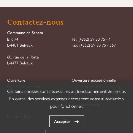
Contactez-nous
Commune de Sanem
B.P. 74
Tél:
(+352) 59 30 75 - 1
L-4401 Belvaux
Fax:
(+352) 59 30 75 - 567
60, rue de la Poste
L-4477 Belvaux
Ouverture
Ouverture exceptionnelle
Du lundi au vendredi :
Les mardis à partir de 07h15
Certains cookies sont nécessaires au fonctionnement de ce site.
08h00–11h30 et 13h30–16h30
Les mercredis jusqu'à 18h00
En outre, des services externes nécessitent votre autorisation
mail@suessem.lu
pour fonctionner.
Mentions légales
Accepter