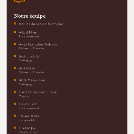
Notre équipe
Accueil du service technique
Allard Mike
Environnement
Alves Goncalves Antonio
Bâtiments Entretien
Bacic Lucinda
Nettoyage
Bettini Eric
Bâtiments Entretien
Block Marie-Rose
Nettoyage
Carreira Pedrosa Ludovic
Magasin
Claude Tom
Environnement
Thomé Andy
Responsable
Dolenc Joé
Infrastructures