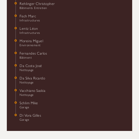
Rehlinger Christopher
Bâtiments Entretien
Fisch Marc
Infrastructures
Lentz Léon
Infrastructures
Moreira Miguel
Environnement
Fernandes Carlos
Bâtiment
Da Costa José
Nettoyage
Da Silva Ricardo
Nettoyage
Vacchiano Saskia
Nettoyage
Schlim Mike
Garage
Di Vora Gilles
Garage