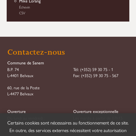
Mike Lorang
Échevin
CSV
Contactez-nous
Commune de Sanem
B.P. 74
Tél:
(+352) 59 30 75 - 1
L-4401 Belvaux
Fax:
(+352) 59 30 75 - 567
60, rue de la Poste
L-4477 Belvaux
Ouverture
Ouverture exceptionnelle
Du lundi au vendredi :
Les mardis à partir de 07h15
Certains cookies sont nécessaires au fonctionnement de ce site.
08h00–11h30 et 13h30–16h30
Les mercredis jusqu'à 18h00
En outre, des services externes nécessitent votre autorisation