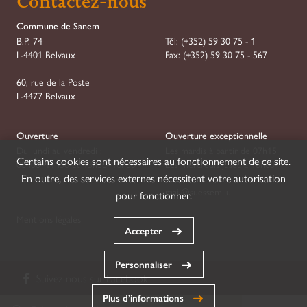
Contactez-nous
Commune de Sanem
B.P. 74
Tél:
(+352) 59 30 75 - 1
L-4401 Belvaux
Fax:
(+352) 59 30 75 - 567
60, rue de la Poste
L-4477 Belvaux
Ouverture
Ouverture exceptionnelle
Du lundi au vendredi :
Les mardis à partir de 07h15
Certains cookies sont nécessaires au fonctionnement de ce site.
08h00–11h30 et 13h30–16h30
Les mercredis jusqu'à 18h00
En outre, des services externes nécessitent votre autorisation
mail@suessem.lu
pour fonctionner.
Mentions légales
Accepter
Personnaliser
Suivez-nous sur
Facebook
Plus d’informations