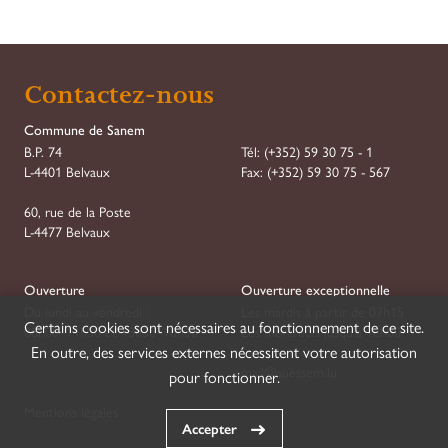
Contactez-nous
Commune de Sanem
B.P. 74
Tél:
(+352) 59 30 75 - 1
L-4401 Belvaux
Fax:
(+352) 59 30 75 - 567
60, rue de la Poste
L-4477 Belvaux
Ouverture
Ouverture exceptionnelle
Du lundi au vendredi :
Les mardis à partir de 07h15
Certains cookies sont nécessaires au fonctionnement de ce site.
08h00–11h30 et 13h30–16h30
Les mercredis jusqu'à 18h00
En outre, des services externes nécessitent votre autorisation
mail@suessem.lu
pour fonctionner.
Mentions légales
Accepter