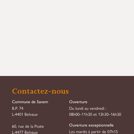
Contactez-nous
Commune de Sanem
Ouverture
B.P. 74
Du lundi au vendredi :
L-4401 Belvaux
08h00–11h30 et 13h30–16h30
Ouverture exceptionnelle
60, rue de la Poste
Les mardis à partir de 07h15
L-4477 Belvaux