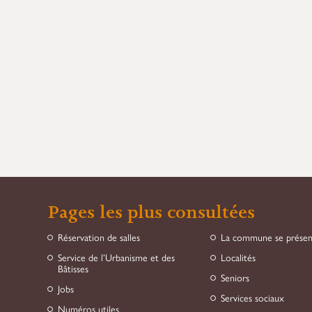
Pages les plus consultées
Réservation de salles
La commune se prése
Service de l’Urbanisme et des
Localités
Bâtisses
Seniors
Jobs
Services sociaux
Numéros utiles