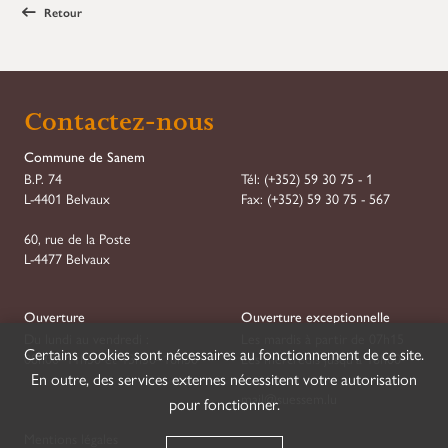
Retour
Contactez-nous
Commune de Sanem
B.P. 74
Tél:
(+352) 59 30 75 - 1
L-4401 Belvaux
Fax:
(+352) 59 30 75 - 567
60, rue de la Poste
L-4477 Belvaux
Ouverture
Ouverture exceptionnelle
Du lundi au vendredi :
Les mardis à partir de 07h15
Certains cookies sont nécessaires au fonctionnement de ce site.
08h00–11h30 et 13h30–16h30
Les mercredis jusqu'à 18h00
En outre, des services externes nécessitent votre autorisation
mail@suessem.lu
pour fonctionner.
Mentions légales