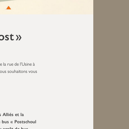
ost »
 la rue de l’Usine à
 nous souhaitons vous
 Alliés et la
e bus « Postschoul
Un
arrêt de bus