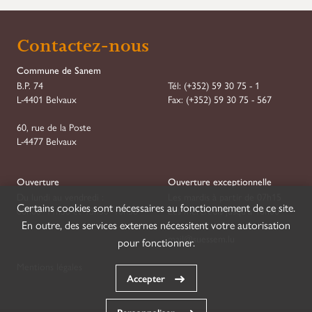
Demande de Réservation
Contactez-nous
Étape
1
sur
7
Commune de Sanem
B.P. 74
Tél:
(+352) 59 30 75 - 1
Réservation
L-4401 Belvaux
Fax:
(+352) 59 30 75 - 567
Type
*
60, rue de la Poste
L-4477 Belvaux
Association
Société
Ouverture
Ouverture exceptionnelle
Du lundi au vendredi :
Les mardis à partir de 07h15
Certains cookies sont nécessaires au fonctionnement de ce site.
08h00–11h30 et 13h30–16h30
Les mercredis jusqu'à 18h00
Date de début
*
Heure de début
*
En outre, des services externes nécessitent votre autorisation
JJ
mail@suessem.lu
pour fonctionner.
slash
Mentions légales
Accepter
MM
Date de fin
*
Heure de fin
*
slash
JJ