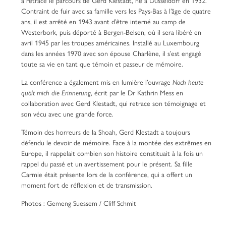
a retracé le parcours de Gerd Klestadt, né à Düsseldorf en 1932.
Contraint de fuir avec sa famille vers les Pays-Bas à l’âge de quatre
ans, il est arrêté en 1943 avant d’être interné au camp de
Westerbork, puis déporté à Bergen-Belsen, où il sera libéré en
avril 1945 par les troupes américaines. Installé au Luxembourg
dans les années 1970 avec son épouse Charlène, il s’est engagé
toute sa vie en tant que témoin et passeur de mémoire.
La conférence a également mis en lumière l’ouvrage
Noch heute
quält mich die Erinnerung
, écrit par le Dr Kathrin Mess en
collaboration avec Gerd Klestadt, qui retrace son témoignage et
son vécu avec une grande force.
Témoin des horreurs de la Shoah, Gerd Klestadt a toujours
défendu le devoir de mémoire. Face à la montée des extrêmes en
Europe, il rappelait combien son histoire constituait à la fois un
rappel du passé et un avertissement pour le présent. Sa fille
Carmie était présente lors de la conférence, qui a offert un
moment fort de réflexion et de transmission.
Photos : Gemeng Suessem / Cliff Schmit