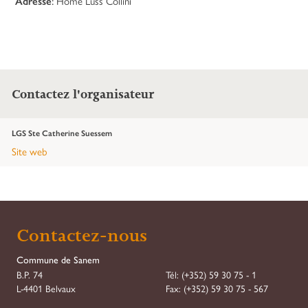
Adresse
:
Home Luss Collini
Contactez l'organisateur
LGS Ste Catherine Suessem
Site web
Contactez-nous
Commune de Sanem
B.P. 74
Tél:
(+352) 59 30 75 - 1
L-4401 Belvaux
Fax:
(+352) 59 30 75 - 567