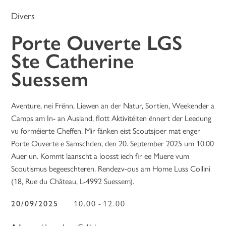
Divers
Porte Ouverte LGS
Ste Catherine
Suessem
Aventure, nei Frënn, Liewen an der Natur, Sortien, Weekender a
Camps am In- an Ausland, flott Aktivitéiten ënnert der Leedung
vu forméierte Cheffen. Mir fänken eist Scoutsjoer mat enger
Porte Ouverte e Samschden, den 20. September 2025 um 10.00
Auer un. Kommt laanscht a loosst iech fir ee Muere vum
Scoutismus begeeschteren. Rendezv-ous am Home Luss Collini
(18, Rue du Château, L-4992 Suessem).
20/09/2025
10.00
12.00
-