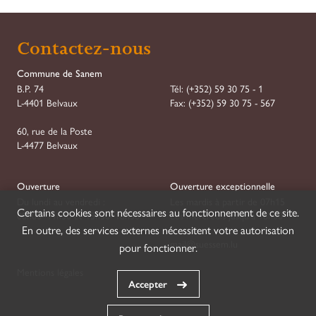
Contactez-nous
Commune de Sanem
B.P. 74
Tél:
(+352) 59 30 75 - 1
L-4401 Belvaux
Fax:
(+352) 59 30 75 - 567
60, rue de la Poste
L-4477 Belvaux
Ouverture
Ouverture exceptionnelle
Du lundi au vendredi :
Les mardis à partir de 07h15
Certains cookies sont nécessaires au fonctionnement de ce site.
08h00–11h30 et 13h30–16h30
Les mercredis jusqu'à 18h00
En outre, des services externes nécessitent votre autorisation
mail@suessem.lu
pour fonctionner.
Mentions légales
Accepter