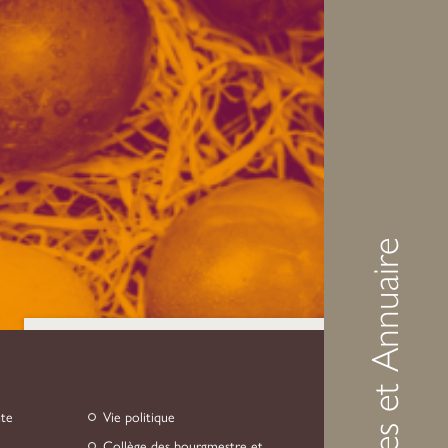
Démarches et Annuaire
Contactez l'organisateur
nte
Vie politique
Gemeng Suessem
Collège des bourgmestre et