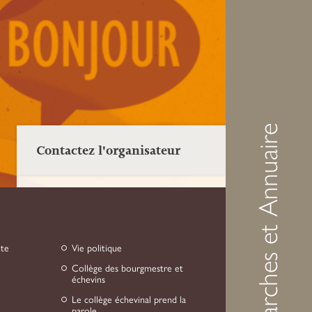
Démarches et Annuaire
Contactez l'organisateur
Commission du vivre-ensemble interculturel
Envoyez un message
nte
Vie politique
Collège des bourgmestre et
échevins
Le collège échevinal prend la
parole