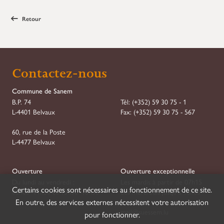
Retour
Contactez-nous
Commune de Sanem
B.P. 74
Tél:
(+352) 59 30 75 - 1
L-4401 Belvaux
Fax:
(+352) 59 30 75 - 567
60, rue de la Poste
L-4477 Belvaux
Ouverture
Ouverture exceptionnelle
Du lundi au vendredi :
Les mardis à partir de 07h15
Certains cookies sont nécessaires au fonctionnement de ce site.
08h00–11h30 et 13h30–16h30
Les mercredis jusqu'à 18h00
En outre, des services externes nécessitent votre autorisation
mail@suessem.lu
pour fonctionner.