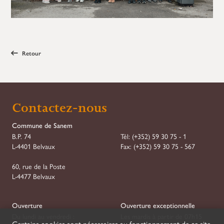
Retour
Contactez-nous
Commune de Sanem
B.P. 74
Tél:
(+352) 59 30 75 - 1
L-4401 Belvaux
Fax:
(+352) 59 30 75 - 567
60, rue de la Poste
L-4477 Belvaux
Ouverture
Ouverture exceptionnelle
Du lundi au vendredi :
Les mardis à partir de 07h15
Certains cookies sont nécessaires au fonctionnement de ce site.