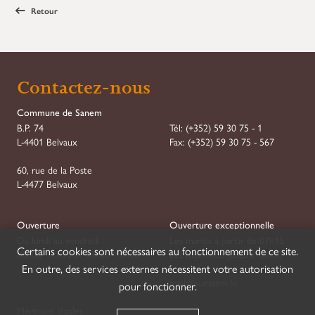
Retour
Contactez-nous
Commune de Sanem
B.P. 74
Tél:
(+352) 59 30 75 - 1
L-4401 Belvaux
Fax:
(+352) 59 30 75 - 567
60, rue de la Poste
L-4477 Belvaux
Ouverture
Ouverture exceptionnelle
Du lundi au vendredi :
Les mardis à partir de 07h15
Certains cookies sont nécessaires au fonctionnement de ce site.
08h00–11h30 et 13h30–16h30
Les mercredis jusqu'à 18h00
En outre, des services externes nécessitent votre autorisation
mail@suessem.lu
pour fonctionner.
Mentions légales