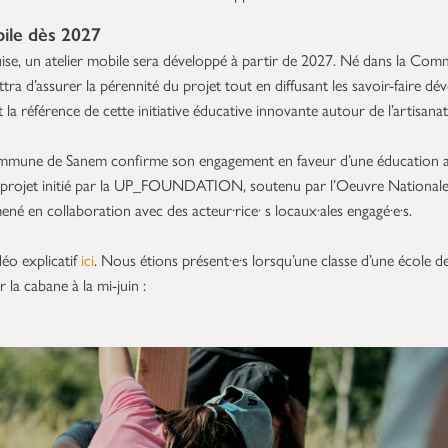
bile dès 2027
uise, un atelier mobile sera développé à partir de 2027. Né dans la Co
ttra d’assurer la pérennité du projet tout en diffusant les savoir-faire dé
t la référence de cette initiative éducative innovante autour de l’artisanat 
 Commune de Sanem confirme son engagement en faveur d’une éducation act
Un projet initié par la UP_FOUNDATION, soutenu par l’Oeuvre National
né en collaboration avec des acteur·rice· s locaux·ales engagé·e·s.
déo explicatif
ici
. Nous étions présent·e·s lorsqu’une classe d’une école
 la cabane à la mi-juin :