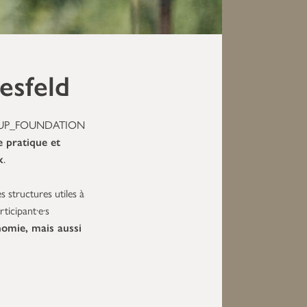
esfeld
 UP_FOUNDATION
e pratique et
x
.
s structures utiles à
ticipant·e·s
onomie, mais aussi