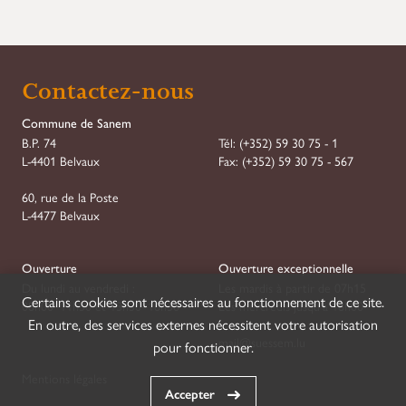
Contactez-nous
Commune de Sanem
B.P. 74
Tél:
(+352) 59 30 75 - 1
L-4401 Belvaux
Fax:
(+352) 59 30 75 - 567
60, rue de la Poste
L-4477 Belvaux
Ouverture
Ouverture exceptionnelle
Du lundi au vendredi :
Les mardis à partir de 07h15
Certains cookies sont nécessaires au fonctionnement de ce site.
08h00–11h30 et 13h30–16h30
Les mercredis jusqu'à 18h00
En outre, des services externes nécessitent votre autorisation
mail@suessem.lu
pour fonctionner.
Mentions légales
Accepter