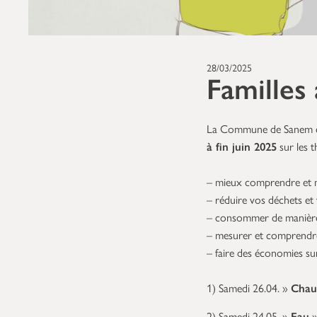
28/03/2025
Familles 
La Commune de Sanem et
à fin juin 2025
sur les t
– mieux comprendre et m
– réduire vos déchets e
– consommer de manière 
– mesurer et comprendr
– faire des économies su
1) Samedi 26.04. »
Chauf
2) Samedi 24.05. »
Eau
»