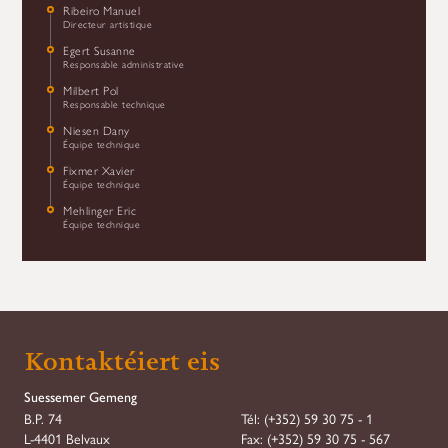
Ribeiro Manuel
Directeur artistique
Egert Susanne
Responsable administrative
Milbert Pol
Responsable technique
Niesen Dany
Équipe technique
Fixmer Xavier
Équipe technique
Mehlinger Eric
Équipe technique
Kontaktéiert eis
Suessemer Gemeng
B.P. 74
Tél:
(+352) 59 30 75 - 1
L-4401 Belvaux
Fax:
(+352) 59 30 75 - 567